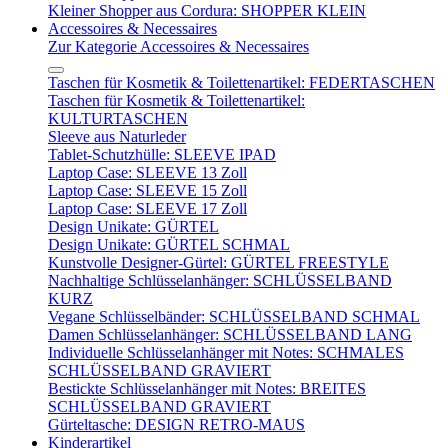
Kleiner Shopper aus Cordura: SHOPPER KLEIN
Accessoires & Necessaires
Zur Kategorie Accessoires & Necessaires
Taschen für Kosmetik & Toilettenartikel: FEDERTASCHEN
Taschen für Kosmetik & Toilettenartikel:
KULTURTASCHEN
Sleeve aus Naturleder
Tablet-Schutzhülle: SLEEVE IPAD
Laptop Case: SLEEVE 13 Zoll
Laptop Case: SLEEVE 15 Zoll
Laptop Case: SLEEVE 17 Zoll
Design Unikate: GÜRTEL
Design Unikate: GÜRTEL SCHMAL
Kunstvolle Designer-Gürtel: GÜRTEL FREESTYLE
Nachhaltige Schlüsselanhänger: SCHLÜSSELBAND
KURZ
Vegane Schlüsselbänder: SCHLÜSSELBAND SCHMAL
Damen Schlüsselanhänger: SCHLÜSSELBAND LANG
Individuelle Schlüsselanhänger mit Notes: SCHMALES
SCHLÜSSELBAND GRAVIERT
Bestickte Schlüsselanhänger mit Notes: BREITES
SCHLÜSSELBAND GRAVIERT
Gürteltasche: DESIGN RETRO-MAUS
Kinderartikel