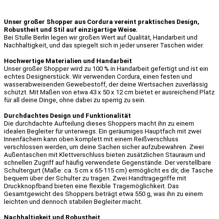
Unser großer Shopper aus Cordura vereint praktisches Design,
Robustheit und Stil auf einzigartige Weise.
Bei Stulle Berlin legen wir großen Wert auf Qualität, Handarbeit und
Nachhaltigkeit, und das spiegelt sich in jeder unserer Taschen wider.
Hochwertige Materialien und Handarbeit
Unser großer Shopper wird zu 100 % in Handarbeit gefertigt und ist ein
echtes Designerstück. Wir verwenden Cordura, einen festen und
wasserabweisenden Gewebestoff, der deine Wertsachen zuverlässig
schützt. Mit Maßen von etwa 43 x 50 x 12 cm bietet er ausreichend Platz
für all deine Dinge, ohne dabei zu sperrig zu sein.
Durchdachtes Design und Funktionalität
Die durchdachte Aufteilung dieses Shoppers macht ihn zu einem
idealen Begleiter für unterwegs. Ein geräumiges Hauptfach mit zwei
Innenfächern kann oben komplett mit einem Reißverschluss
verschlossen werden, um deine Sachen sicher aufzubewahren. Zwei
Außentaschen mit Klettverschluss bieten zusätzlichen Stauraum und
schnellen Zugriff auf häufig verwendete Gegenstände.
Der verstellbare
Schultergurt (Maße: ca. 5 cm x 65-115 cm) ermöglicht es dir, die Tasche
bequem über der Schulter zu tragen. Zwei Handtragegriffe mit
Druckknopfband bieten eine flexible Tragemöglichkeit. Das
Gesamtgewicht des Shoppers beträgt etwa 550 g, was ihn zu einem
leichten und dennoch stabilen Begleiter macht.
Nachhaltigkeit und Robustheit