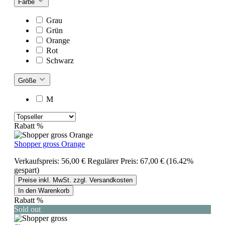
Farbe
Grau
Grün
Orange
Rot
Schwarz
Größe
M
Rabatt
%
Shopper gross Orange
Verkaufspreis:
56,00 €
Regulärer Preis:
67,00 €
(16.42%
gespart)
Preise inkl. MwSt. zzgl. Versandkosten
In den Warenkorb
Rabatt
%
Sold out