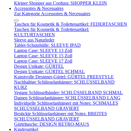
Kleiner Shopper aus Cordura: SHOPPER KLEIN
Accessoires & Necessaires
Zur Kategorie Accessoires & Necessaires
Taschen für Kosmetik & Toilettenartikel: FEDERTASCHEN
Taschen für Kosmetik & Toilettenartikel:
KULTURTASCHEN
Sleeve aus Naturleder
Tablet-Schutzhülle: SLEEVE IPAD
Laptop Case: SLEEVE 13 Zoll
Laptop Case: SLEEVE 15 Zoll
Laptop Case: SLEEVE 17 Zoll
Design Unikate: GÜRTEL
Design Unikate: GÜRTEL SCHMAL
Kunstvolle Designer-Gürtel: GÜRTEL FREESTYLE
Nachhaltige Schlüsselanhänger: SCHLÜSSELBAND
KURZ
Vegane Schlüsselbänder: SCHLÜSSELBAND SCHMAL
Damen Schlüsselanhänger: SCHLÜSSELBAND LANG
Individuelle Schlüsselanhänger mit Notes: SCHMALES
SCHLÜSSELBAND GRAVIERT
Bestickte Schlüsselanhänger mit Notes: BREITES
SCHLÜSSELBAND GRAVIERT
Gürteltasche: DESIGN RETRO-MAUS
Kinderartikel