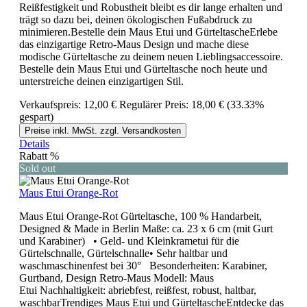
Reißfestigkeit und Robustheit bleibt es dir lange erhalten und
trägt so dazu bei, deinen ökologischen Fußabdruck zu
minimieren.Bestelle dein Maus Etui und GürteltascheErlebe
das einzigartige Retro-Maus Design und mache diese
modische Gürteltasche zu deinem neuen Lieblingsaccessoire.
Bestelle dein Maus Etui und Gürteltasche noch heute und
unterstreiche deinen einzigartigen Stil.
Verkaufspreis:
12,00 €
Regulärer Preis:
18,00 €
(33.33%
gespart)
Preise inkl. MwSt. zzgl. Versandkosten
Details
Rabatt
%
Sold out
Maus Etui Orange-Rot
Maus Etui Orange-Rot Gürteltasche, 100 % Handarbeit,
Designed & Made in Berlin Maße: ca. 23 x 6 cm (mit Gurt
und Karabiner) • Geld- und Kleinkrametui für die
Gürtelschnalle, Gürtelschnalle• Sehr haltbar und
waschmaschinenfest bei 30° Besonderheiten: Karabiner,
Gurtband, Design Retro-Maus Modell: Maus
Etui Nachhaltigkeit: abriebfest, reißfest, robust, haltbar,
waschbarTrendiges Maus Etui und GürteltascheEntdecke das