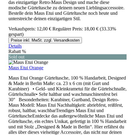
das einzigartige Retro-Maus Design und mache diese
modische Gürteltasche zu deinem neuen Lieblingsaccessoire.
Bestelle dein Maus Etui und Gürteltasche noch heute und
unterstreiche deinen einzigartigen Stil.
Verkaufspreis:
12,00 €
Regulärer Preis:
18,00 €
(33.33%
gespart)
Preise inkl. MwSt. zzgl. Versandkosten
Details
Rabatt
%
Sold out
Maus Etui Orange
Maus Etui Orange Gürteltasche, 100 % Handarbeit, Designed
& Made in Berlin Maße: ca. 23 x 6 cm (mit Gurt und
Karabiner) • Geld- und Kleinkrametui für die Gürtelschnalle,
Gürtelschnalle• Sehr haltbar und waschmaschinenfest bei
30° Besonderheiten: Karabiner, Gurtband, Design Retro-
Maus Modell: Maus Etui Nachhaltigkeit: abriebfest, reißfest,
robust, haltbar, waschbarTrendiges Maus Etui und
GürteltascheEntdecke das außergewöhnliche Maus Etui und
Gürteltasche, ein echtes Unikat, gefertigt in 100 % Handarbeit
und mit Stolz „Designed & Made in Berlin“. Hier erfährst du
alles über dieses vielseitige Accessoire, das nicht nur deinen