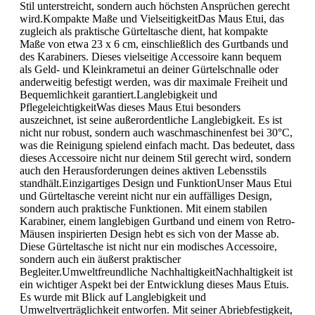
Stil unterstreicht, sondern auch höchsten Ansprüchen gerecht
wird.Kompakte Maße und VielseitigkeitDas Maus Etui, das
zugleich als praktische Gürteltasche dient, hat kompakte
Maße von etwa 23 x 6 cm, einschließlich des Gurtbands und
des Karabiners. Dieses vielseitige Accessoire kann bequem
als Geld- und Kleinkrametui an deiner Gürtelschnalle oder
anderweitig befestigt werden, was dir maximale Freiheit und
Bequemlichkeit garantiert.Langlebigkeit und
PflegeleichtigkeitWas dieses Maus Etui besonders
auszeichnet, ist seine außerordentliche Langlebigkeit. Es ist
nicht nur robust, sondern auch waschmaschinenfest bei 30°C,
was die Reinigung spielend einfach macht. Das bedeutet, dass
dieses Accessoire nicht nur deinem Stil gerecht wird, sondern
auch den Herausforderungen deines aktiven Lebensstils
standhält.Einzigartiges Design und FunktionUnser Maus Etui
und Gürteltasche vereint nicht nur ein auffälliges Design,
sondern auch praktische Funktionen. Mit einem stabilen
Karabiner, einem langlebigen Gurtband und einem von Retro-
Mäusen inspirierten Design hebt es sich von der Masse ab.
Diese Gürteltasche ist nicht nur ein modisches Accessoire,
sondern auch ein äußerst praktischer
Begleiter.Umweltfreundliche NachhaltigkeitNachhaltigkeit ist
ein wichtiger Aspekt bei der Entwicklung dieses Maus Etuis.
Es wurde mit Blick auf Langlebigkeit und
Umweltverträglichkeit entworfen. Mit seiner Abriebfestigkeit,