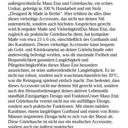
außergewöhnliche Maus Etui und Gürteltasche, ein echtes
Unikat, gefertigt in 100 % Handarbeit und mit Stolz
„Designed & Made in Berlin“. Hier erfährst du alles über
dieses vielseitige Accessoire, das nicht nur deinen Stil
unterstreicht, sondern auch höchsten Ansprüchen gerecht
wird.Kompakte Maße und VielseitigkeitDas Maus Etui, das
zugleich als praktische Gürteltasche dient, hat kompakte
Maße von etwa 23 x 6 cm, einschließlich des Gurtbands und
des Karabiners. Dieses vielseitige Accessoire kann bequem
als Geld- und Kleinkrametui an deiner Gürtelschnalle oder
anderweitig befestigt werden, was dir maximale Freiheit und
Bequemlichkeit garantiert.Langlebigkeit und
PflegeleichtigkeitWas dieses Maus Etui besonders
auszeichnet, ist seine außerordentliche Langlebigkeit. Es ist
nicht nur robust, sondern auch waschmaschinenfest bei 30°C,
was die Reinigung spielend einfach macht. Das bedeutet, dass
dieses Accessoire nicht nur deinem Stil gerecht wird, sondern
auch den Herausforderungen deines aktiven Lebensstils
standhält.Einzigartiges Design und FunktionUnser Maus Etui
und Gürteltasche vereint nicht nur ein auffälliges Design,
sondern auch praktische Funktionen. Mit einem stabilen
Karabiner, einem langlebigen Gurtband und einem von Retro-
Mäusen inspirierten Design hebt es sich von der Masse ab.
Diese Gürteltasche ist nicht nur ein modisches Accessoire,
sondern auch ein äußerst praktischer