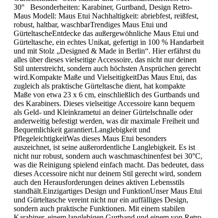
30° Besonderheiten: Karabiner, Gurtband, Design Retro-
Maus Modell: Maus Etui Nachhaltigkeit: abriebfest, reißfest,
robust, haltbar, waschbarTrendiges Maus Etui und
GürteltascheEntdecke das außergewöhnliche Maus Etui und
Gürteltasche, ein echtes Unikat, gefertigt in 100 % Handarbeit
und mit Stolz „Designed & Made in Berlin“. Hier erfährst du
alles über dieses vielseitige Accessoire, das nicht nur deinen
Stil unterstreicht, sondern auch höchsten Ansprüchen gerecht
wird.Kompakte Maße und VielseitigkeitDas Maus Etui, das
zugleich als praktische Gürteltasche dient, hat kompakte
Maße von etwa 23 x 6 cm, einschließlich des Gurtbands und
des Karabiners. Dieses vielseitige Accessoire kann bequem
als Geld- und Kleinkrametui an deiner Gürtelschnalle oder
anderweitig befestigt werden, was dir maximale Freiheit und
Bequemlichkeit garantiert.Langlebigkeit und
PflegeleichtigkeitWas dieses Maus Etui besonders
auszeichnet, ist seine außerordentliche Langlebigkeit. Es ist
nicht nur robust, sondern auch waschmaschinenfest bei 30°C,
was die Reinigung spielend einfach macht. Das bedeutet, dass
dieses Accessoire nicht nur deinem Stil gerecht wird, sondern
auch den Herausforderungen deines aktiven Lebensstils
standhält.Einzigartiges Design und FunktionUnser Maus Etui
und Gürteltasche vereint nicht nur ein auffälliges Design,
sondern auch praktische Funktionen. Mit einem stabilen
Karabiner, einem langlebigen Gurtband und einem von Retro-