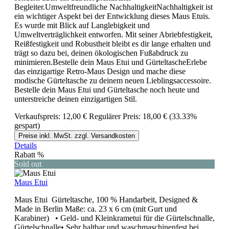
Begleiter.Umweltfreundliche NachhaltigkeitNachhaltigkeit ist
ein wichtiger Aspekt bei der Entwicklung dieses Maus Etuis.
Es wurde mit Blick auf Langlebigkeit und
Umweltverträglichkeit entworfen. Mit seiner Abriebfestigkeit,
Reißfestigkeit und Robustheit bleibt es dir lange erhalten und
trägt so dazu bei, deinen ökologischen Fußabdruck zu
minimieren.Bestelle dein Maus Etui und GürteltascheErlebe
das einzigartige Retro-Maus Design und mache diese
modische Gürteltasche zu deinem neuen Lieblingsaccessoire.
Bestelle dein Maus Etui und Gürteltasche noch heute und
unterstreiche deinen einzigartigen Stil.
Verkaufspreis:
12,00 €
Regulärer Preis:
18,00 €
(33.33%
gespart)
Preise inkl. MwSt. zzgl. Versandkosten
Details
Rabatt
%
Sold out
Maus Etui
Maus Etui Gürteltasche, 100 % Handarbeit, Designed &
Made in Berlin Maße: ca. 23 x 6 cm (mit Gurt und
Karabiner) • Geld- und Kleinkrametui für die Gürtelschnalle,
Gürtelschnalle• Sehr haltbar und waschmaschinenfest bei