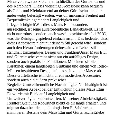
Maße von etwa 23 x 6 cm, einschließlich des Gurtbands und
des Karabiners. Dieses vielseitige Accessoire kann bequem
als Geld- und Kleinkrametui an deiner Gürtelschnalle oder
anderweitig befestigt werden, was dir maximale Freiheit und
Bequemlichkeit garantiert.Langlebigkeit und
PflegeleichtigkeitWas dieses Maus Etui besonders
auszeichnet, ist seine außerordentliche Langlebigkeit. Es ist
nicht nur robust, sondern auch waschmaschinenfest bei 30°C,
was die Reinigung spielend einfach macht. Das bedeutet, dass
dieses Accessoire nicht nur deinem Stil gerecht wird, sondern
auch den Herausforderungen deines aktiven Lebensstils
standhält.Einzigartiges Design und FunktionUnser Maus Etui
und Gürteltasche vereint nicht nur ein auffälliges Design,
sondern auch praktische Funktionen. Mit einem stabilen
Karabiner, einem langlebigen Gurtband und einem von Retro-
Mäusen inspirierten Design hebt es sich von der Masse ab.
Diese Gürteltasche ist nicht nur ein modisches Accessoire,
sondern auch ein äußerst praktischer
Begleiter.Umweltfreundliche NachhaltigkeitNachhaltigkeit ist
ein wichtiger Aspekt bei der Entwicklung dieses Maus Etuis.
Es wurde mit Blick auf Langlebigkeit und
Umweltverträglichkeit entworfen. Mit seiner Abriebfestigkeit,
Reißfestigkeit und Robustheit bleibt es dir lange erhalten und
trägt so dazu bei, deinen ökologischen Fußabdruck zu
minimieren.Bestelle dein Maus Etui und GürteltascheErlebe