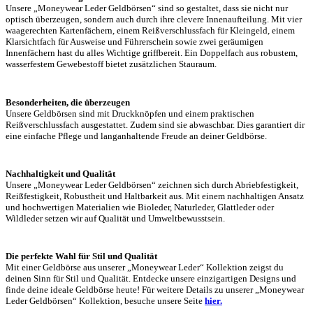
Unsere „Moneywear Leder Geldbörsen“ sind so gestaltet, dass sie nicht nur
optisch überzeugen, sondern auch durch ihre clevere Innenaufteilung. Mit vier
waagerechten Kartenfächern, einem Reißverschlussfach für Kleingeld, einem
Klarsichtfach für Ausweise und Führerschein sowie zwei geräumigen
Innenfächern hast du alles Wichtige griffbereit. Ein Doppelfach aus robustem,
wasserfestem Gewebestoff bietet zusätzlichen Stauraum.
Besonderheiten, die überzeugen
Unsere Geldbörsen sind mit Druckknöpfen und einem praktischen
Reißverschlussfach ausgestattet. Zudem sind sie abwaschbar. Dies garantiert dir
eine einfache Pflege und langanhaltende Freude an deiner Geldbörse.
Nachhaltigkeit und Qualität
Unsere „Moneywear Leder Geldbörsen“ zeichnen sich durch Abriebfestigkeit,
Reißfestigkeit, Robustheit und Haltbarkeit aus. Mit einem nachhaltigen Ansatz
und hochwertigen Materialien wie Bioleder, Naturleder, Glattleder oder
Wildleder setzen wir auf Qualität und Umweltbewusstsein.
Die perfekte Wahl für Stil und Qualität
Mit einer Geldbörse aus unserer „Moneywear Leder“ Kollektion zeigst du
deinen Sinn für Stil und Qualität. Entdecke unsere einzigartigen Designs und
finde deine ideale Geldbörse heute!
Für weitere Details zu unserer „Moneywear
Leder Geldbörsen“ Kollektion, besuche unsere Seite
hier.