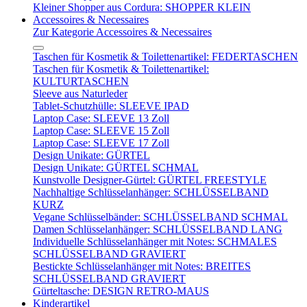
Kleiner Shopper aus Cordura: SHOPPER KLEIN
Accessoires & Necessaires
Zur Kategorie Accessoires & Necessaires
Taschen für Kosmetik & Toilettenartikel: FEDERTASCHEN
Taschen für Kosmetik & Toilettenartikel:
KULTURTASCHEN
Sleeve aus Naturleder
Tablet-Schutzhülle: SLEEVE IPAD
Laptop Case: SLEEVE 13 Zoll
Laptop Case: SLEEVE 15 Zoll
Laptop Case: SLEEVE 17 Zoll
Design Unikate: GÜRTEL
Design Unikate: GÜRTEL SCHMAL
Kunstvolle Designer-Gürtel: GÜRTEL FREESTYLE
Nachhaltige Schlüsselanhänger: SCHLÜSSELBAND
KURZ
Vegane Schlüsselbänder: SCHLÜSSELBAND SCHMAL
Damen Schlüsselanhänger: SCHLÜSSELBAND LANG
Individuelle Schlüsselanhänger mit Notes: SCHMALES
SCHLÜSSELBAND GRAVIERT
Bestickte Schlüsselanhänger mit Notes: BREITES
SCHLÜSSELBAND GRAVIERT
Gürteltasche: DESIGN RETRO-MAUS
Kinderartikel