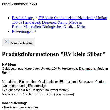
Produktnummer:
2560
Beschreibung
RV klein Geldbeutel aus Naturleder, Unikat,
100 % Handarbeit, Designed &amp; Made in
Berlin Materialien: Biologisches Quali…
Mehr
Bewertungen
Menü schließen
Produktinformationen "RV klein Silber"
RV
 klein
Geldbeutel aus Naturleder, Unikat, 100 % Handarbeit, 
Designed
 & Made in 
Berlin
Materialien: Biologisches Qualitätsleder (EU, Italien) | 
S
chwarzes 
Cordura
(wasserfest und griffbeständig)
Design:
bestickt mit Designer Baumwollstoffen
Maße:
ca. b = 15 | h = 10 | t = 3 cm (geschlossen) 
Innenaufteilung: 
• Reißverschluss rundum