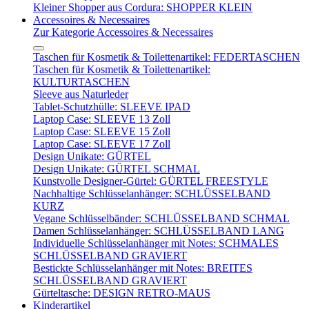
Kleiner Shopper aus Cordura: SHOPPER KLEIN
Accessoires & Necessaires
Zur Kategorie Accessoires & Necessaires
Taschen für Kosmetik & Toilettenartikel: FEDERTASCHEN
Taschen für Kosmetik & Toilettenartikel:
KULTURTASCHEN
Sleeve aus Naturleder
Tablet-Schutzhülle: SLEEVE IPAD
Laptop Case: SLEEVE 13 Zoll
Laptop Case: SLEEVE 15 Zoll
Laptop Case: SLEEVE 17 Zoll
Design Unikate: GÜRTEL
Design Unikate: GÜRTEL SCHMAL
Kunstvolle Designer-Gürtel: GÜRTEL FREESTYLE
Nachhaltige Schlüsselanhänger: SCHLÜSSELBAND
KURZ
Vegane Schlüsselbänder: SCHLÜSSELBAND SCHMAL
Damen Schlüsselanhänger: SCHLÜSSELBAND LANG
Individuelle Schlüsselanhänger mit Notes: SCHMALES
SCHLÜSSELBAND GRAVIERT
Bestickte Schlüsselanhänger mit Notes: BREITES
SCHLÜSSELBAND GRAVIERT
Gürteltasche: DESIGN RETRO-MAUS
Kinderartikel