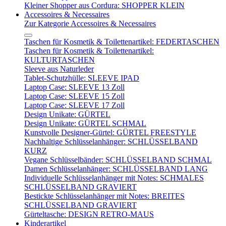
Kleiner Shopper aus Cordura: SHOPPER KLEIN
Accessoires & Necessaires
Zur Kategorie Accessoires & Necessaires
Taschen für Kosmetik & Toilettenartikel: FEDERTASCHEN
Taschen für Kosmetik & Toilettenartikel:
KULTURTASCHEN
Sleeve aus Naturleder
Tablet-Schutzhülle: SLEEVE IPAD
Laptop Case: SLEEVE 13 Zoll
Laptop Case: SLEEVE 15 Zoll
Laptop Case: SLEEVE 17 Zoll
Design Unikate: GÜRTEL
Design Unikate: GÜRTEL SCHMAL
Kunstvolle Designer-Gürtel: GÜRTEL FREESTYLE
Nachhaltige Schlüsselanhänger: SCHLÜSSELBAND
KURZ
Vegane Schlüsselbänder: SCHLÜSSELBAND SCHMAL
Damen Schlüsselanhänger: SCHLÜSSELBAND LANG
Individuelle Schlüsselanhänger mit Notes: SCHMALES
SCHLÜSSELBAND GRAVIERT
Bestickte Schlüsselanhänger mit Notes: BREITES
SCHLÜSSELBAND GRAVIERT
Gürteltasche: DESIGN RETRO-MAUS
Kinderartikel