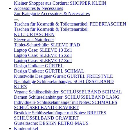
Kleiner Shopper aus Cordura: SHOPPER KLEIN
Accessoires & Necessaires
Zur Kategorie Accessoires & Necessaires
Taschen für Kosmetik & Toilettenartikel: FEDERTASCHEN
Taschen für Kosmetik & Toilettenartikel:
KULTURTASCHEN
Sleeve aus Naturleder
Tablet-Schutzhülle: SLEEVE IPAD
Laptop Case: SLEEVE 13 Zoll
Laptop Case: SLEEVE 15 Zoll
Laptop Case: SLEEVE 17 Zoll
Design Unikate: GÜRTEL
Design Unikate: GÜRTEL SCHMAL
Kunstvolle Designer-Gürtel: GÜRTEL FREESTYLE
Nachhaltige Schlüsselanhänger: SCHLÜSSELBAND
KURZ
Vegane Schlüsselbänder: SCHLÜSSELBAND SCHMAL
Damen Schlüsselanhänger: SCHLÜSSELBAND LANG
Individuelle Schlüsselanhänger mit Notes: SCHMALES
SCHLÜSSELBAND GRAVIERT
Bestickte Schlüsselanhänger mit Notes: BREITES
SCHLÜSSELBAND GRAVIERT
Gürteltasche: DESIGN RETRO-MAUS
Kinderartikel