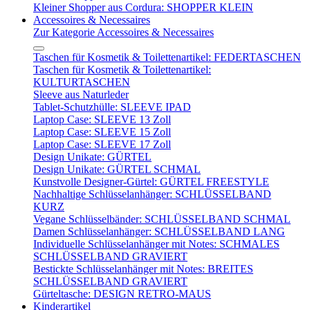
Kleiner Shopper aus Cordura: SHOPPER KLEIN
Accessoires & Necessaires
Zur Kategorie Accessoires & Necessaires
Taschen für Kosmetik & Toilettenartikel: FEDERTASCHEN
Taschen für Kosmetik & Toilettenartikel:
KULTURTASCHEN
Sleeve aus Naturleder
Tablet-Schutzhülle: SLEEVE IPAD
Laptop Case: SLEEVE 13 Zoll
Laptop Case: SLEEVE 15 Zoll
Laptop Case: SLEEVE 17 Zoll
Design Unikate: GÜRTEL
Design Unikate: GÜRTEL SCHMAL
Kunstvolle Designer-Gürtel: GÜRTEL FREESTYLE
Nachhaltige Schlüsselanhänger: SCHLÜSSELBAND
KURZ
Vegane Schlüsselbänder: SCHLÜSSELBAND SCHMAL
Damen Schlüsselanhänger: SCHLÜSSELBAND LANG
Individuelle Schlüsselanhänger mit Notes: SCHMALES
SCHLÜSSELBAND GRAVIERT
Bestickte Schlüsselanhänger mit Notes: BREITES
SCHLÜSSELBAND GRAVIERT
Gürteltasche: DESIGN RETRO-MAUS
Kinderartikel