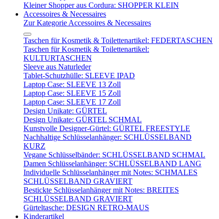
Kleiner Shopper aus Cordura: SHOPPER KLEIN
Accessoires & Necessaires
Zur Kategorie Accessoires & Necessaires
Taschen für Kosmetik & Toilettenartikel: FEDERTASCHEN
Taschen für Kosmetik & Toilettenartikel:
KULTURTASCHEN
Sleeve aus Naturleder
Tablet-Schutzhülle: SLEEVE IPAD
Laptop Case: SLEEVE 13 Zoll
Laptop Case: SLEEVE 15 Zoll
Laptop Case: SLEEVE 17 Zoll
Design Unikate: GÜRTEL
Design Unikate: GÜRTEL SCHMAL
Kunstvolle Designer-Gürtel: GÜRTEL FREESTYLE
Nachhaltige Schlüsselanhänger: SCHLÜSSELBAND
KURZ
Vegane Schlüsselbänder: SCHLÜSSELBAND SCHMAL
Damen Schlüsselanhänger: SCHLÜSSELBAND LANG
Individuelle Schlüsselanhänger mit Notes: SCHMALES
SCHLÜSSELBAND GRAVIERT
Bestickte Schlüsselanhänger mit Notes: BREITES
SCHLÜSSELBAND GRAVIERT
Gürteltasche: DESIGN RETRO-MAUS
Kinderartikel