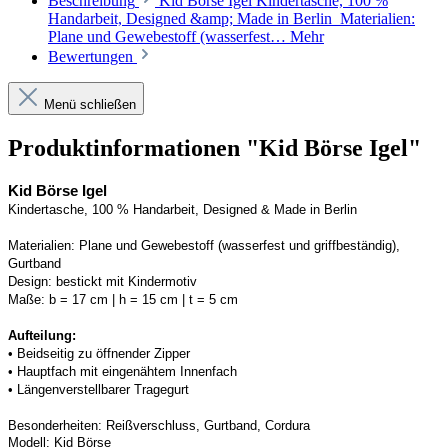
Beschreibung
Kid Börse Igel Kindertasche, 100 %
Handarbeit, Designed &amp; Made in Berlin Materialien:
Plane und Gewebestoff (wasserfest…
Mehr
Bewertungen
Menü schließen
Produktinformationen "Kid Börse Igel"
Kid Börse Igel
Kindertasche, 100 % Handarbeit, 
Designed
 & Made in Berlin
Materialien:
Plane und Gewebestoff (wasserfest und griffbeständig)
, 
Gurtband
Design:
bestickt mit Kindermotiv
Maße:
b = 
17
 cm | h = 
15
 cm | t = 
5
 cm
Aufteilung: 
• 
Beidseitig zu öffnender Zipper
• 
Hauptfach mit eingenähtem Innenfach
• 
Längenverstellbarer Tragegurt
Besonderheiten:
Reißverschluss
, Gurtband, 
Cordura
Modell:
Kid 
Börse