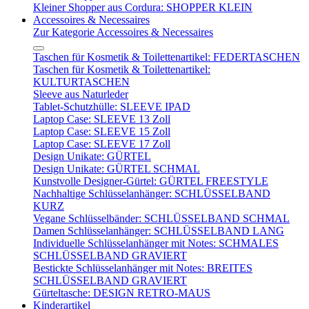
Kleiner Shopper aus Cordura: SHOPPER KLEIN
Accessoires & Necessaires
Zur Kategorie Accessoires & Necessaires
Taschen für Kosmetik & Toilettenartikel: FEDERTASCHEN
Taschen für Kosmetik & Toilettenartikel:
KULTURTASCHEN
Sleeve aus Naturleder
Tablet-Schutzhülle: SLEEVE IPAD
Laptop Case: SLEEVE 13 Zoll
Laptop Case: SLEEVE 15 Zoll
Laptop Case: SLEEVE 17 Zoll
Design Unikate: GÜRTEL
Design Unikate: GÜRTEL SCHMAL
Kunstvolle Designer-Gürtel: GÜRTEL FREESTYLE
Nachhaltige Schlüsselanhänger: SCHLÜSSELBAND
KURZ
Vegane Schlüsselbänder: SCHLÜSSELBAND SCHMAL
Damen Schlüsselanhänger: SCHLÜSSELBAND LANG
Individuelle Schlüsselanhänger mit Notes: SCHMALES
SCHLÜSSELBAND GRAVIERT
Bestickte Schlüsselanhänger mit Notes: BREITES
SCHLÜSSELBAND GRAVIERT
Gürteltasche: DESIGN RETRO-MAUS
Kinderartikel