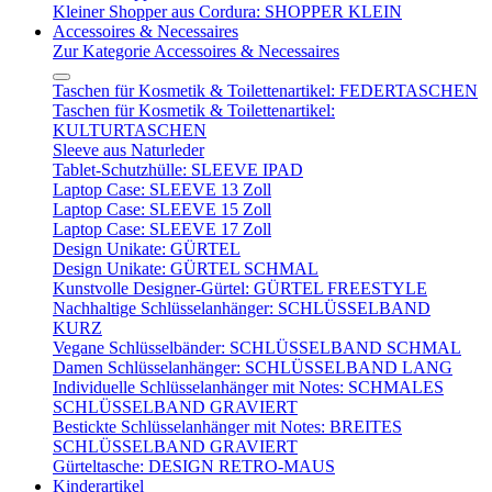
Kleiner Shopper aus Cordura: SHOPPER KLEIN
Accessoires & Necessaires
Zur Kategorie Accessoires & Necessaires
Taschen für Kosmetik & Toilettenartikel: FEDERTASCHEN
Taschen für Kosmetik & Toilettenartikel:
KULTURTASCHEN
Sleeve aus Naturleder
Tablet-Schutzhülle: SLEEVE IPAD
Laptop Case: SLEEVE 13 Zoll
Laptop Case: SLEEVE 15 Zoll
Laptop Case: SLEEVE 17 Zoll
Design Unikate: GÜRTEL
Design Unikate: GÜRTEL SCHMAL
Kunstvolle Designer-Gürtel: GÜRTEL FREESTYLE
Nachhaltige Schlüsselanhänger: SCHLÜSSELBAND
KURZ
Vegane Schlüsselbänder: SCHLÜSSELBAND SCHMAL
Damen Schlüsselanhänger: SCHLÜSSELBAND LANG
Individuelle Schlüsselanhänger mit Notes: SCHMALES
SCHLÜSSELBAND GRAVIERT
Bestickte Schlüsselanhänger mit Notes: BREITES
SCHLÜSSELBAND GRAVIERT
Gürteltasche: DESIGN RETRO-MAUS
Kinderartikel