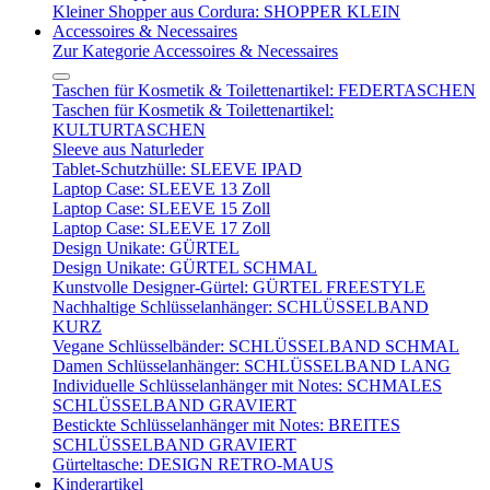
Kleiner Shopper aus Cordura: SHOPPER KLEIN
Accessoires & Necessaires
Zur Kategorie Accessoires & Necessaires
Taschen für Kosmetik & Toilettenartikel: FEDERTASCHEN
Taschen für Kosmetik & Toilettenartikel:
KULTURTASCHEN
Sleeve aus Naturleder
Tablet-Schutzhülle: SLEEVE IPAD
Laptop Case: SLEEVE 13 Zoll
Laptop Case: SLEEVE 15 Zoll
Laptop Case: SLEEVE 17 Zoll
Design Unikate: GÜRTEL
Design Unikate: GÜRTEL SCHMAL
Kunstvolle Designer-Gürtel: GÜRTEL FREESTYLE
Nachhaltige Schlüsselanhänger: SCHLÜSSELBAND
KURZ
Vegane Schlüsselbänder: SCHLÜSSELBAND SCHMAL
Damen Schlüsselanhänger: SCHLÜSSELBAND LANG
Individuelle Schlüsselanhänger mit Notes: SCHMALES
SCHLÜSSELBAND GRAVIERT
Bestickte Schlüsselanhänger mit Notes: BREITES
SCHLÜSSELBAND GRAVIERT
Gürteltasche: DESIGN RETRO-MAUS
Kinderartikel