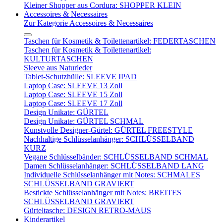
Kleiner Shopper aus Cordura: SHOPPER KLEIN
Accessoires & Necessaires
Zur Kategorie Accessoires & Necessaires
Taschen für Kosmetik & Toilettenartikel: FEDERTASCHEN
Taschen für Kosmetik & Toilettenartikel:
KULTURTASCHEN
Sleeve aus Naturleder
Tablet-Schutzhülle: SLEEVE IPAD
Laptop Case: SLEEVE 13 Zoll
Laptop Case: SLEEVE 15 Zoll
Laptop Case: SLEEVE 17 Zoll
Design Unikate: GÜRTEL
Design Unikate: GÜRTEL SCHMAL
Kunstvolle Designer-Gürtel: GÜRTEL FREESTYLE
Nachhaltige Schlüsselanhänger: SCHLÜSSELBAND
KURZ
Vegane Schlüsselbänder: SCHLÜSSELBAND SCHMAL
Damen Schlüsselanhänger: SCHLÜSSELBAND LANG
Individuelle Schlüsselanhänger mit Notes: SCHMALES
SCHLÜSSELBAND GRAVIERT
Bestickte Schlüsselanhänger mit Notes: BREITES
SCHLÜSSELBAND GRAVIERT
Gürteltasche: DESIGN RETRO-MAUS
Kinderartikel