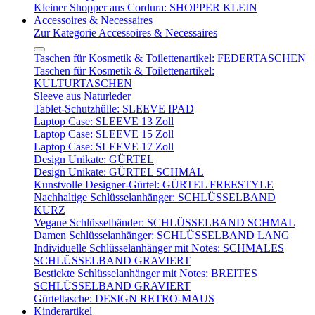
Kleiner Shopper aus Cordura: SHOPPER KLEIN
Accessoires & Necessaires
Zur Kategorie Accessoires & Necessaires
Taschen für Kosmetik & Toilettenartikel: FEDERTASCHEN
Taschen für Kosmetik & Toilettenartikel:
KULTURTASCHEN
Sleeve aus Naturleder
Tablet-Schutzhülle: SLEEVE IPAD
Laptop Case: SLEEVE 13 Zoll
Laptop Case: SLEEVE 15 Zoll
Laptop Case: SLEEVE 17 Zoll
Design Unikate: GÜRTEL
Design Unikate: GÜRTEL SCHMAL
Kunstvolle Designer-Gürtel: GÜRTEL FREESTYLE
Nachhaltige Schlüsselanhänger: SCHLÜSSELBAND
KURZ
Vegane Schlüsselbänder: SCHLÜSSELBAND SCHMAL
Damen Schlüsselanhänger: SCHLÜSSELBAND LANG
Individuelle Schlüsselanhänger mit Notes: SCHMALES
SCHLÜSSELBAND GRAVIERT
Bestickte Schlüsselanhänger mit Notes: BREITES
SCHLÜSSELBAND GRAVIERT
Gürteltasche: DESIGN RETRO-MAUS
Kinderartikel