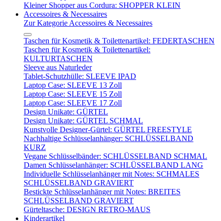
Kleiner Shopper aus Cordura: SHOPPER KLEIN
Accessoires & Necessaires
Zur Kategorie Accessoires & Necessaires
Taschen für Kosmetik & Toilettenartikel: FEDERTASCHEN
Taschen für Kosmetik & Toilettenartikel:
KULTURTASCHEN
Sleeve aus Naturleder
Tablet-Schutzhülle: SLEEVE IPAD
Laptop Case: SLEEVE 13 Zoll
Laptop Case: SLEEVE 15 Zoll
Laptop Case: SLEEVE 17 Zoll
Design Unikate: GÜRTEL
Design Unikate: GÜRTEL SCHMAL
Kunstvolle Designer-Gürtel: GÜRTEL FREESTYLE
Nachhaltige Schlüsselanhänger: SCHLÜSSELBAND
KURZ
Vegane Schlüsselbänder: SCHLÜSSELBAND SCHMAL
Damen Schlüsselanhänger: SCHLÜSSELBAND LANG
Individuelle Schlüsselanhänger mit Notes: SCHMALES
SCHLÜSSELBAND GRAVIERT
Bestickte Schlüsselanhänger mit Notes: BREITES
SCHLÜSSELBAND GRAVIERT
Gürteltasche: DESIGN RETRO-MAUS
Kinderartikel