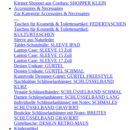
Kleiner Shopper aus Cordura: SHOPPER KLEIN
Accessoires & Necessaires
Zur Kategorie Accessoires & Necessaires
Taschen für Kosmetik & Toilettenartikel: FEDERTASCHEN
Taschen für Kosmetik & Toilettenartikel:
KULTURTASCHEN
Sleeve aus Naturleder
Tablet-Schutzhülle: SLEEVE IPAD
Laptop Case: SLEEVE 13 Zoll
Laptop Case: SLEEVE 15 Zoll
Laptop Case: SLEEVE 17 Zoll
Design Unikate: GÜRTEL
Design Unikate: GÜRTEL SCHMAL
Kunstvolle Designer-Gürtel: GÜRTEL FREESTYLE
Nachhaltige Schlüsselanhänger: SCHLÜSSELBAND
KURZ
Vegane Schlüsselbänder: SCHLÜSSELBAND SCHMAL
Damen Schlüsselanhänger: SCHLÜSSELBAND LANG
Individuelle Schlüsselanhänger mit Notes: SCHMALES
SCHLÜSSELBAND GRAVIERT
Bestickte Schlüsselanhänger mit Notes: BREITES
SCHLÜSSELBAND GRAVIERT
Gürteltasche: DESIGN RETRO-MAUS
Kinderartikel