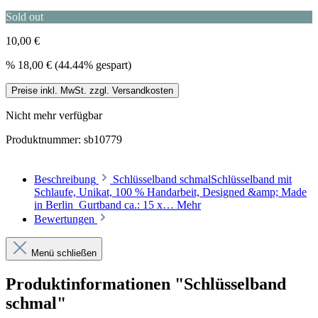
Sold out
10,00 €
%
18,00 €
(44.44% gespart)
Preise inkl. MwSt. zzgl. Versandkosten
Nicht mehr verfügbar
Produktnummer:
sb10779
Beschreibung
Schlüsselband schmalSchlüsselband mit
Schlaufe, Unikat, 100 % Handarbeit, Designed &amp; Made
in Berlin Gurtband ca.: 15 x…
Mehr
Bewertungen
Menü schließen
Produktinformationen "Schlüsselband
schmal"